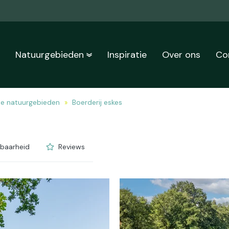
n
Natuurgebieden
Inspiratie
Over ons
Co
de natuurgebieden
Boerderij eskes
kbaarheid
Reviews