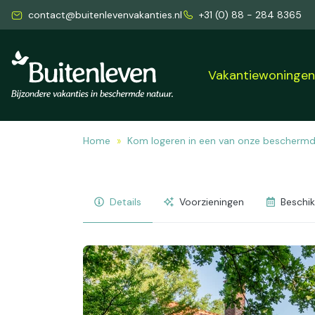
contact@buitenlevenvakanties.nl
+31 (0) 88 - 284 8365
Vakantiewoninge
Home
Kom logeren in een van onze bescherm
Details
Voorzieningen
Beschi