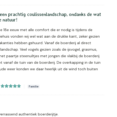
 een prachtig coulissenlandschap, ondanks de wat
e natuur!
de 18e eeuw met alle comfort die er nodig is tijdens de
iehuis vonden wij wel wat aan de drukke kant, zeker gezien
vakanties hebben gehuurd. Vanaf de boerderij al direct
andschap. Veel vogels gezien zoals de ijsvogel, grasmus,
et paartje steenuiltjes met jongen die vlakbij de boerderij
t vanaf de tuin van de boerderij. De overkapping in de tuin
ude weer konden we daar heerlijk uit de wind toch buiten
Familie
rrassend authentiek boerderijtje.