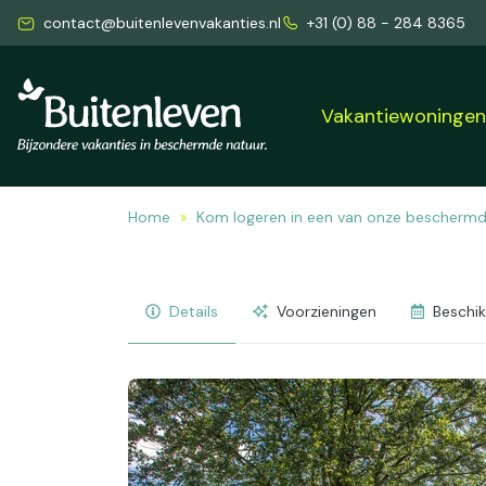
contact@buitenlevenvakanties.nl
+31 (0) 88 - 284 8365
Vakantiewoninge
Home
Kom logeren in een van onze bescherm
Details
Voorzieningen
Beschi