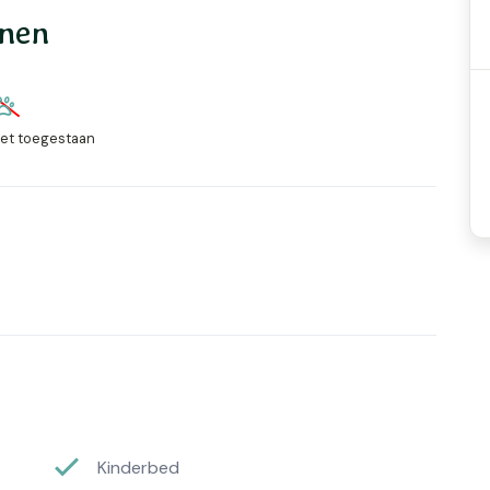
onen
iet toegestaan
Kinderbed