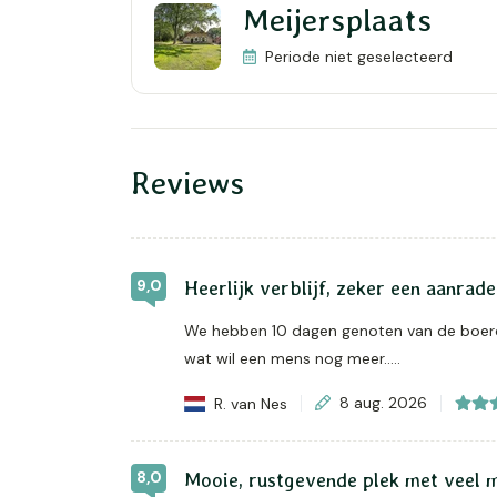
Meijersplaats
Periode niet geselecteerd
Reviews
9,0
Heerlijk verblijf, zeker een aanrad
We hebben 10 dagen genoten van de boerder
wat wil een mens nog meer…..
R. van Nes
8 aug. 2026
8,0
Mooie, rustgevende plek met veel 