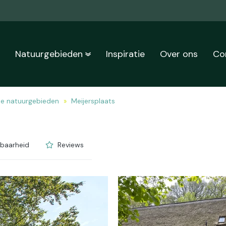
n
Natuurgebieden
Inspiratie
Over ons
Co
de natuurgebieden
Meijersplaats
kbaarheid
Reviews