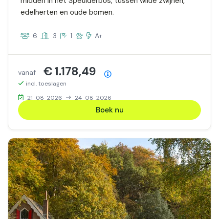
midden in het Speulderbos, tussen wilde zwijnen,
edelherten en oude bomen.
6
3
1
A+
€ 1.178,49
vanaf
Prijsoverzicht
incl. toeslagen
21-08-2026
24-08-2026
Boek nu