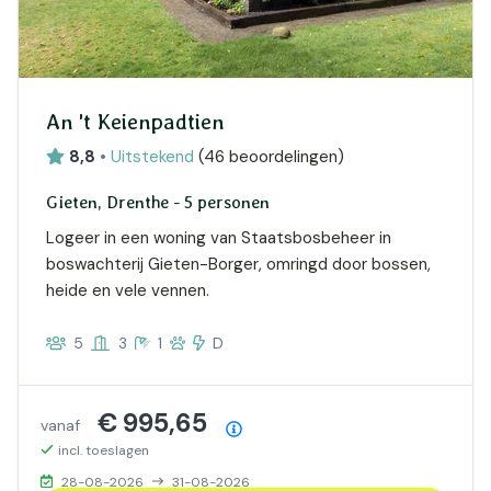
An 't Keienpadtien
8,8
•
Uitstekend
(
46 beoordelingen
)
Gieten, Drenthe - 5 personen
Logeer in een woning van Staatsbosbeheer in
boswachterij Gieten-Borger, omringd door bossen,
heide en vele vennen.
5
3
1
D
€ 995,65
vanaf
Prijsoverzicht
incl. toeslagen
28-08-2026
31-08-2026