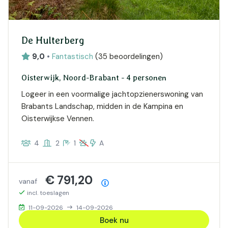
De Hulterberg
9,0
•
Fantastisch
(
35 beoordelingen
)
Oisterwijk, Noord-Brabant - 4 personen
Logeer in een voormalige jachtopzienerswoning van
Brabants Landschap, midden in de Kampina en
Oisterwijkse Vennen.
4
2
1
A
€ 791,20
vanaf
Prijsoverzicht
incl. toeslagen
11-09-2026
14-09-2026
Boek nu