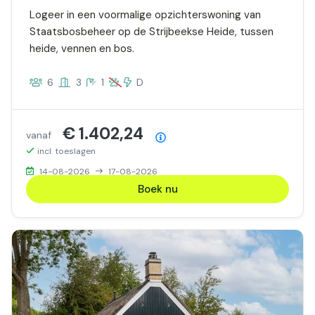
Logeer in een voormalige opzichterswoning van
Staatsbosbeheer op de Strijbeekse Heide, tussen
heide, vennen en bos.
6
3
1
D
€ 1.402,24
vanaf
Prijsoverzicht
incl. toeslagen
14-08-2026
17-08-2026
Boek nu