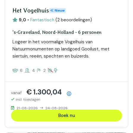
Het Vogelhuis
Nieuw
9,0
•
Fantastisch
(
2 beoordelingen
)
's-Graveland, Noord-Holland - 6 personen
Logeer in het voormalige Vogelhuis van
Natuurmonumenten op landgoed Gooilust, met
siertuin, reeën, spechten en buizerds.
6
4
2
€ 1.300,04
vanaf
Prijsoverzicht
incl. toeslagen
21-08-2026
24-08-2026
Boek nu