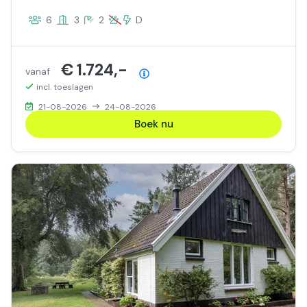
6
3
2
D
€ 1.724,-
vanaf
Prijsoverzicht
incl. toeslagen
21-08-2026
24-08-2026
Boek nu