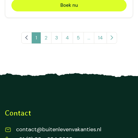
Boek nu
Vorige pagina
1
2
3
4
5
...
14
Volgende pa
Contact
contact@buitenlevenvakanties.nl