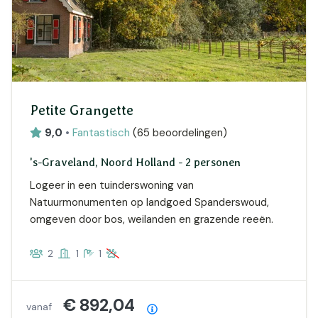
Petite Grangette
9,0
•
Fantastisch
(
65 beoordelingen
)
's-Graveland, Noord Holland - 2 personen
Logeer in een tuinderswoning van
Natuurmonumenten op landgoed Spanderswoud,
omgeven door bos, weilanden en grazende reeën.
2
1
1
€ 892,04
vanaf
Prijsoverzicht