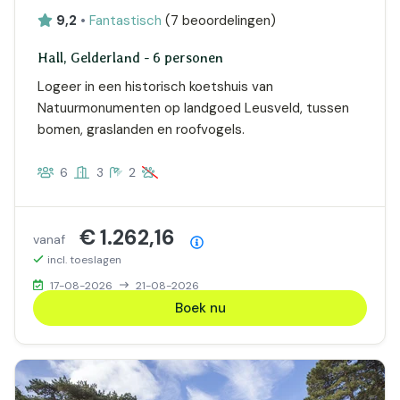
9,2
•
Fantastisch
(
7 beoordelingen
)
Hall, Gelderland - 6 personen
Logeer in een historisch koetshuis van
Natuurmonumenten op landgoed Leusveld, tussen
bomen, graslanden en roofvogels.
6
3
2
€ 1.262,16
vanaf
Prijsoverzicht
incl. toeslagen
17-08-2026
21-08-2026
Boek nu