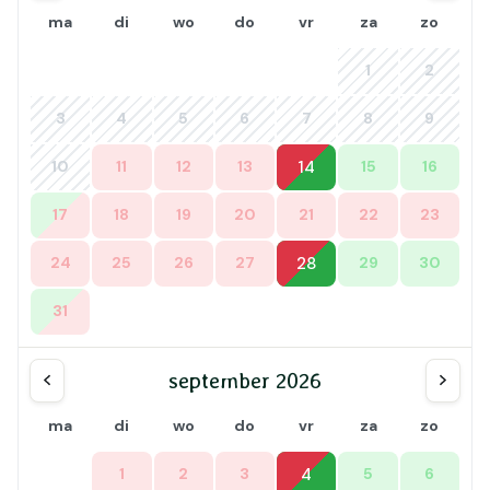
ma
di
wo
do
vr
za
zo
1
2
3
4
5
6
7
8
9
10
11
12
13
14
15
16
17
18
19
20
21
22
23
24
25
26
27
28
29
30
31
september 2026
ma
di
wo
do
vr
za
zo
1
2
3
4
5
6