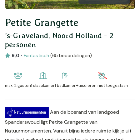
Petite Grangette
's-Graveland, Noord Holland - 2
personen
9,0
•
Fantastisch
(
65 beoordelingen
)
max.
2 gasten
1 slaapkamer
1 badkamer
Huisdieren niet toegestaan
Aan de bosrand van landgoed
Spanderswoud ligt Petite Grangette van
Natuurmonumenten. Vanuit bijna iedere ruimte kijk je uit
over het weiland, met daarachter de bomen van het