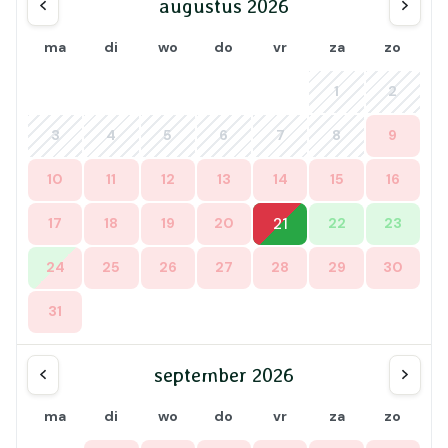
augustus 2026
ma
di
wo
do
vr
za
zo
1
2
3
4
5
6
7
8
9
10
11
12
13
14
15
16
17
18
19
20
21
22
23
24
25
26
27
28
29
30
31
september 2026
ma
di
wo
do
vr
za
zo