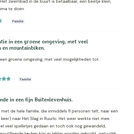
 Het zwembad in de buurt is betaalbaar, een beetje klein,
rima te doen.
Familie
ie in een groene omgeving, met veel
n en mountainbiken.
een groene omgeving, met veel mogelijkheden tot
Familie
de in een fijn Buitenlevenhuis.
 met de hele familie, die inmiddels 11 personen telt, naar een
e keer) naar Het Slag in Ruurlo. Het weer werkte niet mee.
el veel spelletjes gedaan en toch ook nog gewandeld,
eoutilleerde keuken kon er lekker worden gekookt, natuurlijk