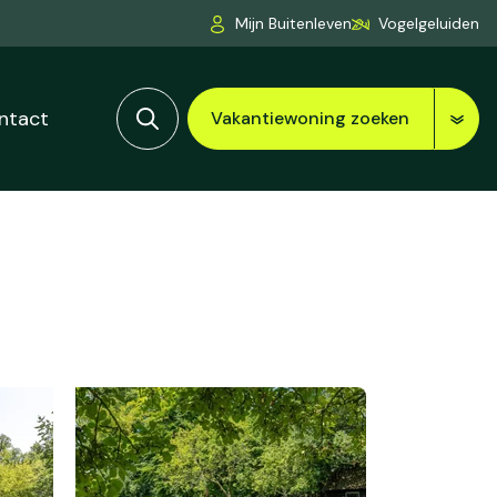
Mijn Buitenleven
Vogelgeluiden
ntact
Vakantiewoning zoeken