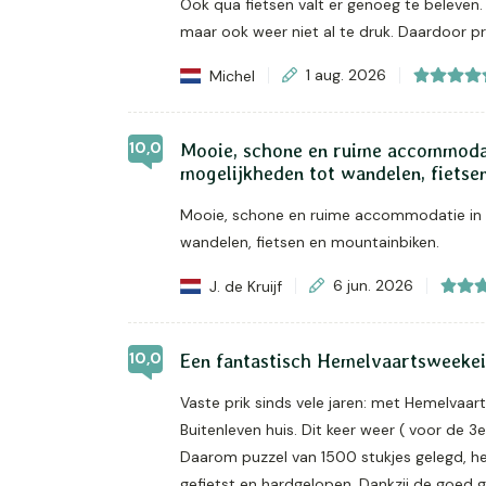
Ook qua fietsen valt er genoeg te beleven.
maar ook weer niet al te druk. Daardoor p
Michel
1 aug. 2026
10,0
Mooie, schone en ruime accommodat
mogelijkheden tot wandelen, fietse
Mooie, schone en ruime accommodatie in 
wandelen, fietsen en mountainbiken.
J. de Kruijf
6 jun. 2026
10,0
Een fantastisch Hemelvaartsweekein
Vaste prik sinds vele jaren: met Hemelvaart
Buitenleven huis. Dit keer weer ( voor de 3
Daarom puzzel van 1500 stukjes gelegd, he
gefietst en hardgelopen. Dankzij de goed g