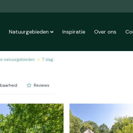
n
Natuurgebieden
Inspiratie
Over ons
Co
de natuurgebieden
T slag
kbaarheid
Reviews