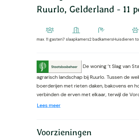
Ruurlo, Gelderland - 11 
max.
11 gasten
7 slaapkamers
2 badkamers
Huisdieren t
De woning ’t Slag van St
agrarisch landschap bij Ruurlo. Tussen de we
boerderijen met rieten daken, bakovens en ho
verbinden de erven met elkaar, terwijl de Vor
Lees meer
Voorzieningen