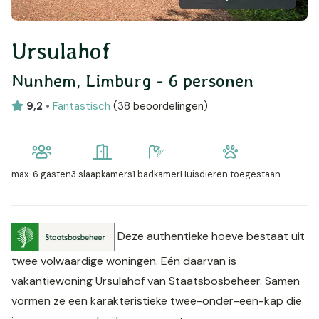
Ursulahof
Nunhem, Limburg - 6 personen
9,2
•
Fantastisch
(
38 beoordelingen
)
max.
6 gasten
3 slaapkamers
1 badkamer
Huisdieren toegestaan
Deze authentieke hoeve bestaat uit
twee volwaardige woningen. Eén daarvan is
vakantiewoning Ursulahof van Staatsbosbeheer. Samen
vormen ze een karakteristieke twee-onder-een-kap die