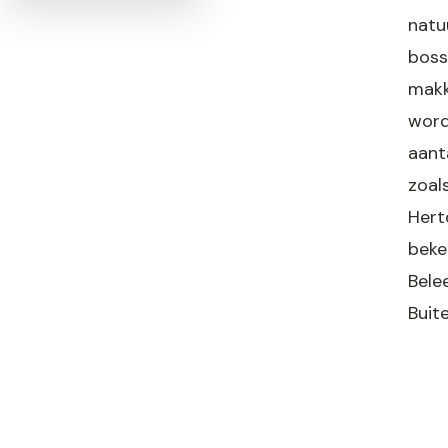
natu
boss
makk
word
aant
zoal
Hert
beke
Bele
Buit