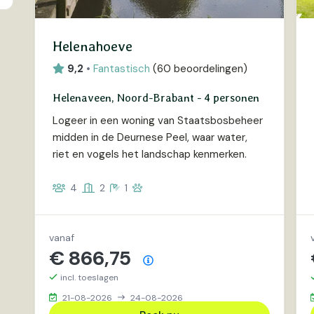
2
5
Helenahoeve
9,2
•
Fantastisch
(
60 beoordelingen
)
Helenaveen, Noord-Brabant - 4 personen
Logeer in een woning van Staatsbosbeheer
midden in de Deurnese Peel, waar water,
riet en vogels het landschap kenmerken.
4
2
1
vanaf
€ 866,75
Prijsoverzicht
incl. toeslagen
21-08-2026
24-08-2026