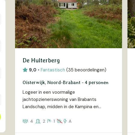
De Hulterberg
9,0
•
Fantastisch
(
35 beoordelingen
)
Oisterwijk, Noord-Brabant - 4 personen
Logeer in een voormalige
jachtopzienerswoning van Brabants
Landschap, midden in de Kampina en
Oisterwijkse Vennen.
4
2
1
A