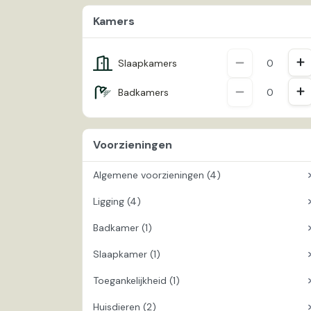
Kamers
To
Afname
Slaapkamers
To
Afname
Badkamers
Voorzieningen
Algemene voorzieningen (4)
Ligging (4)
Houtkachel
Wifi / Internet
Badkamer (1)
Aan het water
Wasmachine
Rustige ligging
Slaapkamer (1)
Bad
Zonder houtkachel
Nationaal park
Toegankelijkheid (1)
Kinderbed
Bosrijke omgeving
Huisdieren (2)
Kindvriendelijk