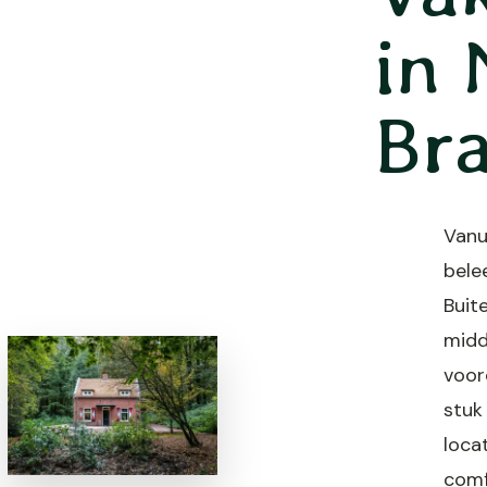
in 
Br
Vanu
belee
Buit
midd
voor
stuk
loca
comf