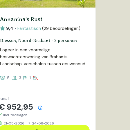
Annanina's Rust
9,4
•
Fantastisch
(
29 beoordelingen
)
Diessen, Noord-Brabant - 5 personen
Logeer in een voormalige
boswachterswoning van Brabants
Landschap, verscholen tussen eeuwenoude
beuken, beekdalen en vogels.
5
3
1
vanaf
€ 952,95
Prijsoverzicht
incl. toeslagen
21-08-2026
24-08-2026