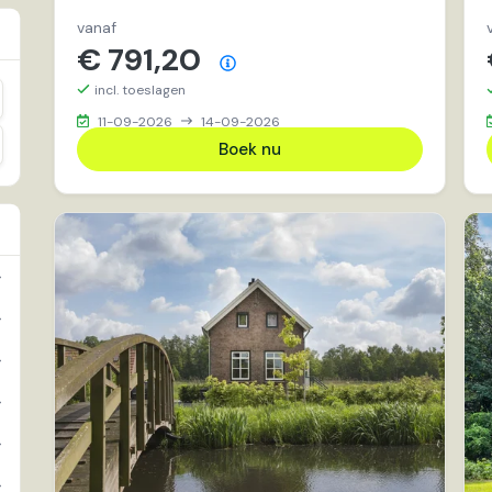
vanaf
€ 791,20
Prijsoverzicht
incl. toeslagen
ename
11-09-2026
14-09-2026
ename
Boek nu
6
7
1
1
4
3
1
1
5
4
6