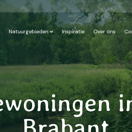
n
Natuurgebieden
Inspiratie
Over ons
Co
ewoningen i
Brabant