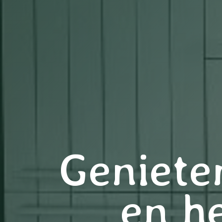
Geniete
en he