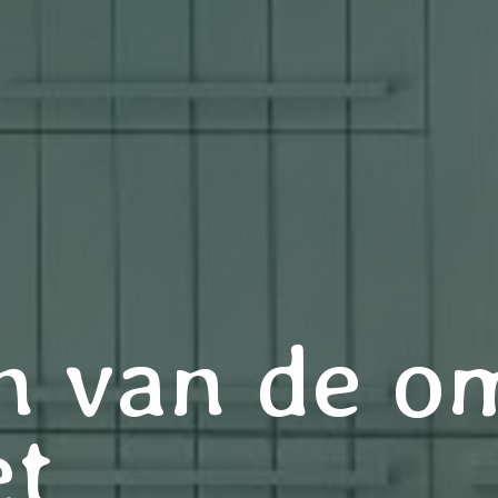
n van de o
t